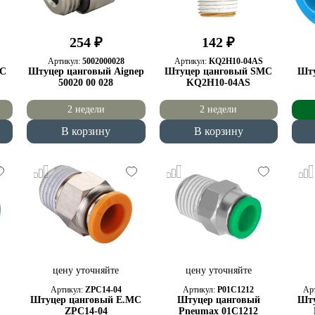
254 ₽
142 ₽
Артикул:
5002000028
Артикул:
KQ2H10-04AS
DC
Штуцер цанговый Aignep
Штуцер цанговый SMC
Шту
50020 00 028
KQ2H10-04AS
2 недели
2 недели
В корзину
В корзину
цену уточняйте
цену уточняйте
Артикул:
ZPC14-04
Артикул:
P01C1212
Ар
Штуцер цанговый E.MC
Штуцер цанговый
Шту
ZPC14-04
Pneumax 01C1212