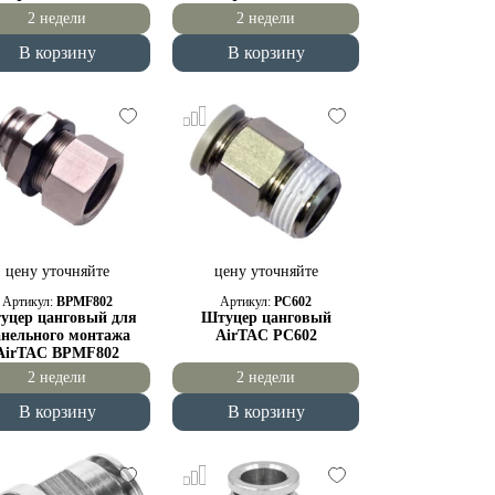
2 недели
2 недели
В корзину
В корзину
цену уточняйте
цену уточняйте
Артикул:
BPMF802
Артикул:
PC602
уцер цанговый для
Штуцер цанговый
анельного монтажа
AirTAC PC602
AirTAC BPMF802
2 недели
2 недели
В корзину
В корзину