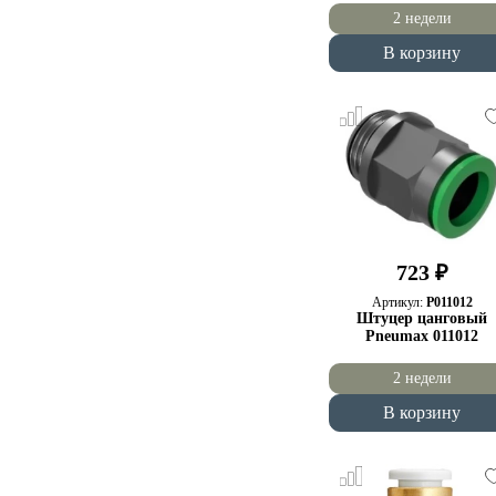
2 недели
В корзину
723 ₽
Артикул:
P011012
Штуцер цанговый
Pneumax 011012
2 недели
В корзину