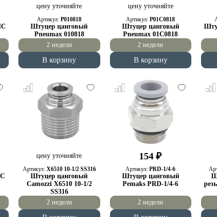
цену уточняйте
цену уточняйте
Артикул:
P010818
Артикул:
P01C0818
MC
Штуцер цанговый
Штуцер цанговый
Шту
Pneumax 010818
Pneumax 01C0818
2 недели
2 недели
В корзину
В корзину
154 ₽
цену уточняйте
Артикул:
X6510 10-1/2 SS316
Артикул:
PRD-1/4-6
Ар
MC
Штуцер цанговый
Штуцер цанговый
Ш
Camozzi X6510 10-1/2
Pemaks PRD-1/4-6
рез
SS316
2 недели
2 недели