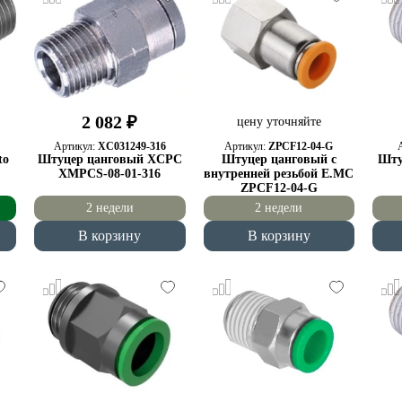
2 082 ₽
цену уточняйте
Артикул:
XC031249-316
Артикул:
ZPCF12-04-G
to
Штуцер цанговый XCPC
Штуцер цанговый с
Шту
XMPCS-08-01-316
внутренней резьбой E.MC
ZPCF12-04-G
2 недели
2 недели
В корзину
В корзину