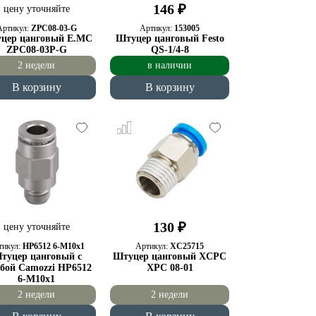
146 ₽
цену уточняйте
Артикул:
ZPC08-03-G
Артикул:
153005
цер цанговый E.MC
Штуцер цанговый Festo
ZPC08-03P-G
QS-1/4-8
2 недели
в наличии
В корзину
В корзину
130 ₽
цену уточняйте
тикул:
HP6512 6-M10x1
Артикул:
XC25715
туцер цанговый с
Штуцер цанговый XCPC
ьбой Camozzi HP6512
XPC 08-01
6-M10x1
2 недели
2 недели