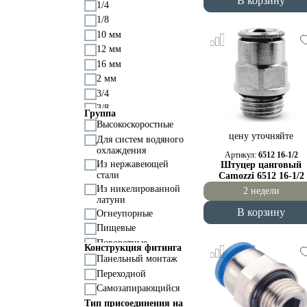
В корзину
8 бар
1/4
9 бар
1/8
10 мм
12 мм
16 мм
2 мм
3/4
3/8
Группа
4 мм
Высокоскоростные
цену уточняйте
6 мм
Для систем водяного
охлаждения
8 мм
Артикул:
6512 16-1/2
Из нержавеющей
Штуцер цанговый
M10
стали
Camozzi 6512 16-1/2
M12
Из никелированной
2 недели
M14
латуни
M16
В корзину
Огнеупорные
M22
Пищевые
M3
Поворотные
Конструкция фитинга
M5
С обратным клапаном
Панельный монтаж
M6
Стандартные
Переходной
M7
Химически стойкие
Самозапирающийся
M8
Химически стойкие;
Тип присоединения на