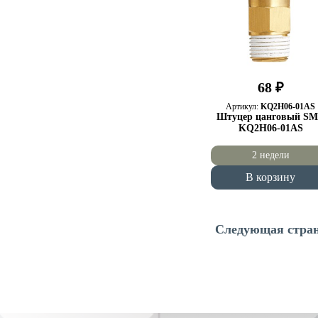
68 ₽
Артикул:
KQ2H06-01AS
Штуцер цанговый S
KQ2H06-01AS
2 недели
В корзину
Следующая стра