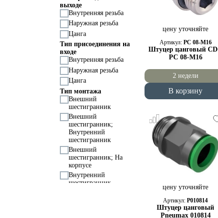
Пищевые
выходе
Внутренняя резьба
Наружная резьба
цену уточняйте
Цанга
Артикул:
PC 08-M16
Тип присоединения на
Штуцер цанговый C
входе
PC 08-M16
Внутренняя резьба
Наружная резьба
2 недели
Цанга
В корзину
Тип монтажа
Внешний
шестигранник
Внешний
шестигранник;
Внутренний
шестигранник
Внешний
шестигранник; На
корпусе
Внутренний
шестигранник
цену уточняйте
Артикул:
P010814
Штуцер цанговый
Pneumax 010814