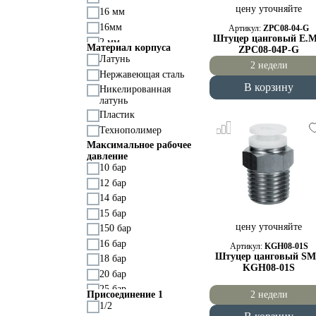
цену уточняйте
16 мм
16мм
Артикул:
ZPC08-04-G
Штуцер цанговый E.
2 мм
Материал корпуса
ZPC08-04P-G
3 мм
Латунь
2 недели
3/8
Нержавеющая сталь
В корзину
4 мм
Никелированная
латунь
4мм
Пластик
5 мм
Технополимер
6 мм
Максимальное рабочее
8 мм
давление
M5
10 бар
12 бар
14 бар
15 бар
цену уточняйте
150 бар
16 бар
Артикул:
KGH08-01S
Штуцер цанговый S
18 бар
KGH08-01S
20 бар
25 бар
Присоединение 1
2 недели
60 бар
1/2