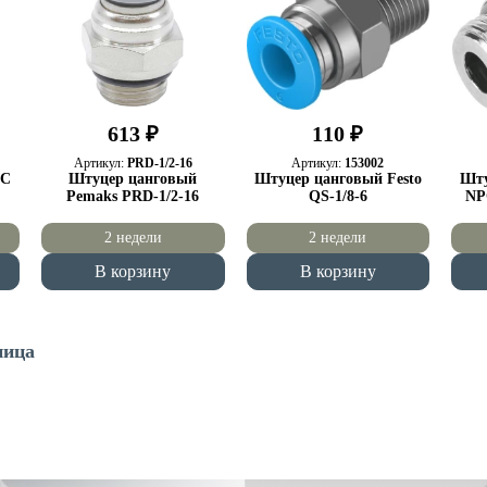
613 ₽
110 ₽
Артикул:
PRD-1/2-16
Артикул:
153002
MC
Штуцер цанговый
Штуцер цанговый Festo
Шту
Pemaks PRD-1/2-16
QS-1/8-6
NP
2 недели
2 недели
В корзину
В корзину
ница