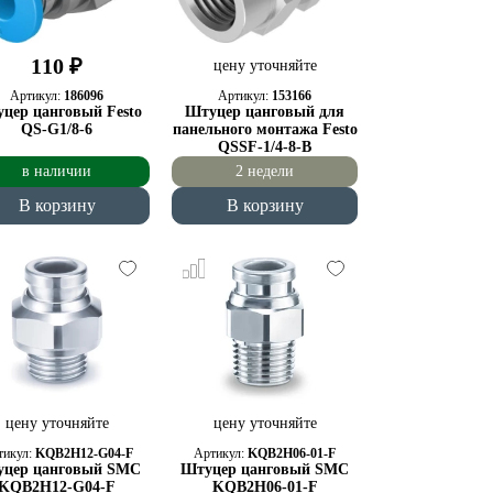
110 ₽
цену уточняйте
Артикул:
186096
Артикул:
153166
цер цанговый Festo
Штуцер цанговый для
QS-G1/8-6
панельного монтажа Festo
QSSF-1/4-8-B
в наличии
2 недели
В корзину
В корзину
цену уточняйте
цену уточняйте
тикул:
KQB2H12-G04-F
Артикул:
KQB2H06-01-F
цер цанговый SMC
Штуцер цанговый SMC
KQB2H12-G04-F
KQB2H06-01-F