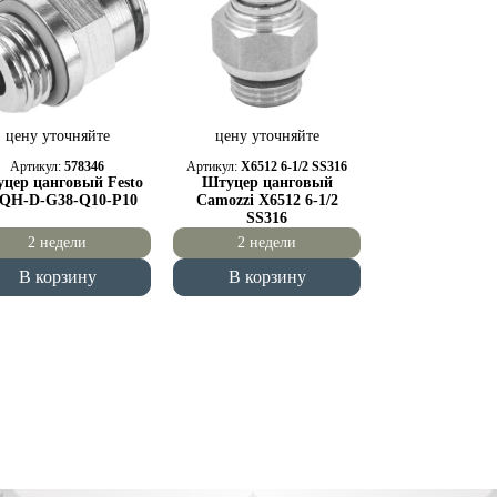
цену уточняйте
цену уточняйте
Артикул:
578346
Артикул:
X6512 6-1/2 SS316
цер цанговый Festo
Штуцер цанговый
QH-D-G38-Q10-P10
Camozzi X6512 6-1/2
SS316
2 недели
2 недели
В корзину
В корзину