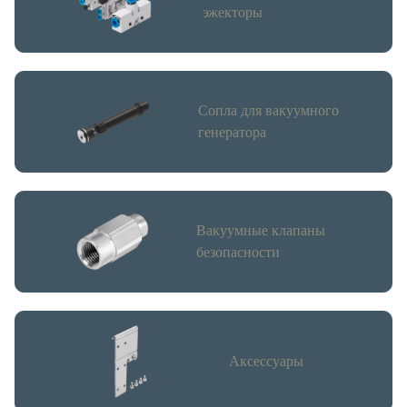
эжекторы
Сопла для вакуумного
генератора
Вакуумные клапаны
безопасности
Аксессуары