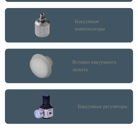
Вакуумные
компенсаторы
Вставки вакуумного
захвата
Вакуумные регуляторы