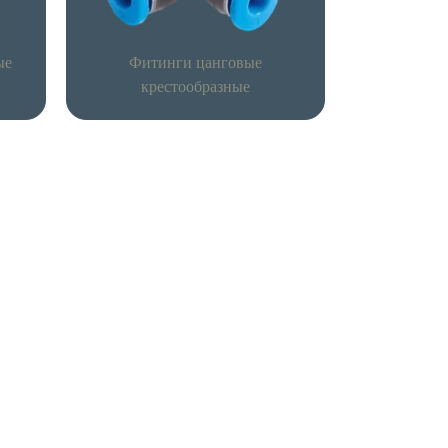
ые
Фитинги цанговые
крестообразные