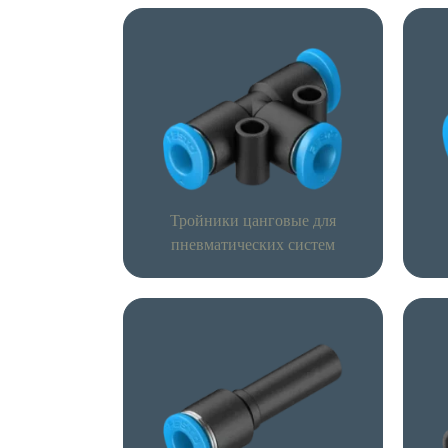
Тройники цанговые для
пневматических систем