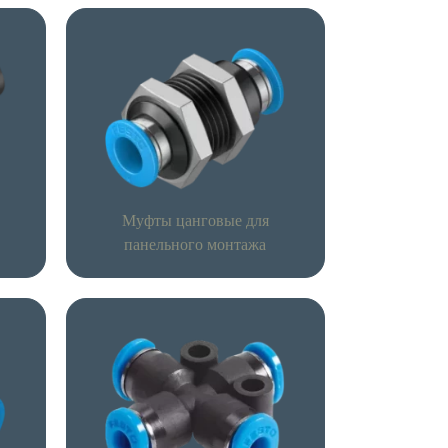
Муфты цанговые для
панельного монтажа