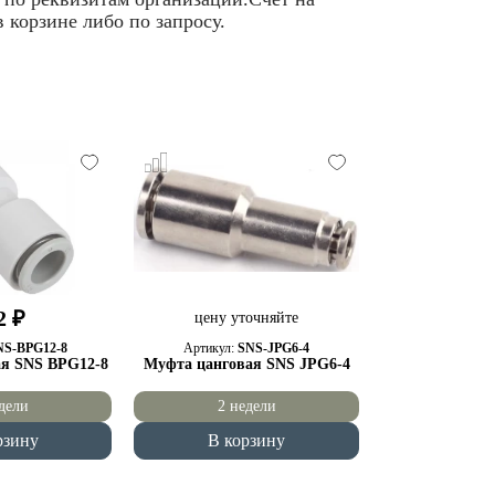
 корзине либо по запросу.
2 ₽
цену уточняйте
NS-BPG12-8
Артикул:
SNS-JPG6-4
я SNS BPG12-8
Муфта цанговая SNS JPG6-4
дели
2 недели
рзину
В корзину