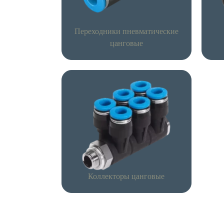
Переходники пневматические
цанговые
Коллекторы цанговые