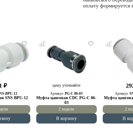
оплату формируется в
1 ₽
29
цену уточняйте
NS-BPU-12
Артикул:
PG-C 06-03
Артикул:
S
ая SNS BPU-12
Муфта цанговая CDC PG-C 06-
Муфта цангова
03
едели
2 недели
2 не
рзину
В корзину
В ко