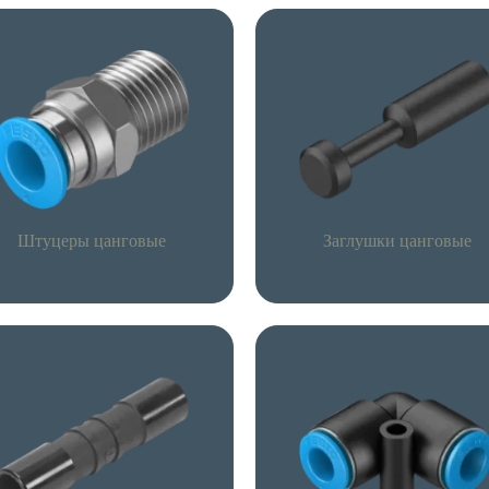
Штуцеры цанговые
Заглушки цанговые