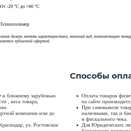
От -20 °C до +60 °C
Технополимер
мления дилера менять характеристики, внешний вид, комплектацию това
является публичной офертой.
Способы опл
Ф и ближнему зарубежью.
Оплата товаров физи
ти , веса товара,
на сайте производитс
нии.
При самовывозе товар
ортной компании или до
наличными, так и ба
и фискального чека.
Краснодар, ул. Ростовское
Для Юридических лиц
банковского перевода