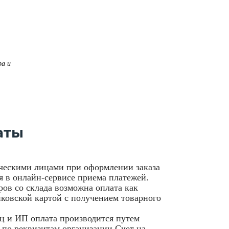
ра и
аты
ческими лицами при оформлении заказа
я в онлайн-сервисе приема платежей.
ов со склада возможна оплата как
нковской картой с получением товарного
 и ИП оплата производится путем
 по реквизитам организации.Счет на